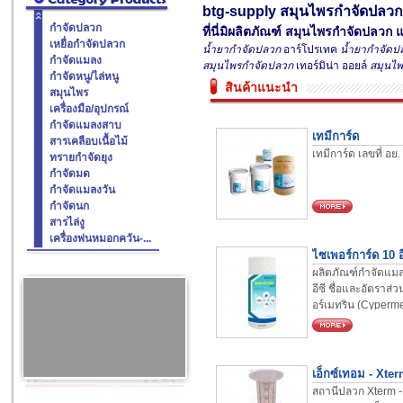
btg-supply
สมุนไพรกำจัดปลวก
กำจัดปลวก
ที่นี่มิผลิตภัณฑ์
สมุนไพรกำจัดปลวก
แ
เหยื่อกำจัดปลวก
น้ำยากำจัดปลวก
อาร์โปรเทค
น้ำยากำจัดป
กำจัดแมลง
สมุนไพรกำจัดปลวก
เทอร์มิน่า ออยล์
สมุนไ
กำจัดหนู/ไล่หนู
สินค้าแนะนำ
สมุนไพร
เครื่องมือ/อุปกรณ์
กำจัดแมลงสาบ
เทมีการ์ด
สารเคลือบเนื้อไม้
เทมีการ์ด เลขที่ อย.
ทรายกำจัดยุง
กำจัดมด
กำจัดแมลงวัน
กำจัดนก
สารไล่งู
เครื่องพ่นหมอกควัน-...
ไซเพอร์การ์ด 10 อ
ผลิตภัณฑ์กำจัดแมล
อีซี ชื่อและอัตราส
อร์เมทริน (Cypermet
EC. ...
เอ็กซ์เทอม - Xterm
สถานีปลวก Xterm - ร