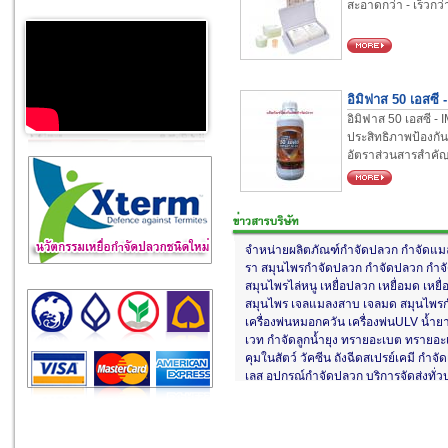
สะอาดกว่า - เร็วกว่า 
อิมิฟาส 50 เอสซี - 
อิมิฟาส 50 เอสซี -
ประสิทธิภาพป้องกัน
อัตราส่วนสารสำคัญ 
(Imida...
จำหน่ายผลิตภัณฑ์กำจัดปลวก กำจัดแมลง
รา สมุนไพรกำจัดปลวก กำจัดปลวก กำจ
สมุนไพรไล่หนู เหยื่อปลวก เหยื่อมด เหยื่
สมุนไพร เจลแมลงสาบ เจลมด สมุนไพร
เครื่องพ่นหมอกควัน เครื่องพ่นULV น้ำย
เวท กำจัดลูกน้ำยุง ทรายอะเบต ทรายอะเ
คุมในสัตว์ วัคซีน ถังฉีดสเปรย์เคมี กำจ
เลส อุปกรณ์กำจัดปลวก บริการจัดส่งทั
วิชาการ ติดต่อ 02-157-0952-3 / 083
Email : btg-supply2023@hotmail.com 
daophetsong