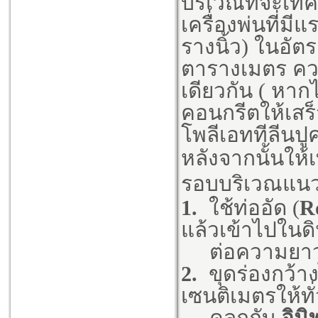
บริเวณที่จะเทค
เครื่องพ่นที่ม
รางนิ้ว) ในอัตร
ตารางเมตร ควร
เดียวกัน ( หาก
คอนกรีตให้เสร็
โพลีเอททีลีนปูคล
หลังจากนั้นให้
รอบบริเวณแนว
1.
ใช้ท่ออัด (
R
แล้วเข้าไปในดิ
ต่อความยาว 
2.
ขุดร่องกว้า
เซนติเมตรให้ทั
คลุกกับ
อิมิ