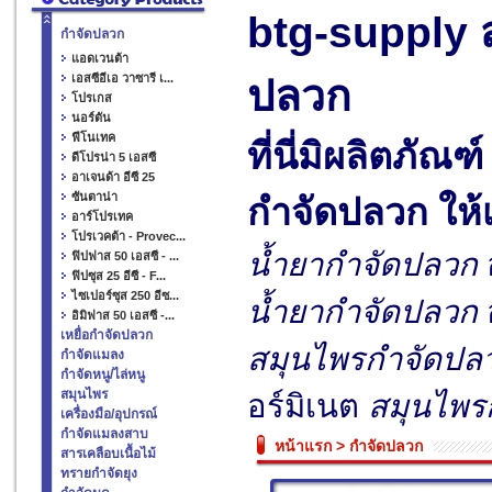
btg-supply
กำจัดปลวก
แอดเวนต้า
เอสซีอีเอ วาซารี เ...
ปลวก
โปรเกส
นอร์ตัน
ฟีโนเทค
ที่นี่มิผลิตภัณฑ
ดีโปรน่า 5 เอสซี
อาเจนด้า อีซี 25
ซันตาน่า
กำจัดปลวก
ให้
อาร์โปรเทค
โปรเวคต้า - Provec...
น้ำยากำจัดปลวก
ฟิปฟาส 50 เอสซี - ...
ฟิปซุส 25 อีซี - F...
ไซเปอร์ซุส 250 อีซ...
น้ำยากำจัดปลวก
อิมิฟาส 50 เอสซี -...
เหยื่อกำจัดปลวก
สมุนไพรกำจัดปล
กำจัดแมลง
กำจัดหนู/ไล่หนู
สมุนไพร
อร์มิเนต
สมุนไพร
เครื่องมือ/อุปกรณ์
กำจัดแมลงสาบ
หน้าแรก
>
กำจัดปลวก
สารเคลือบเนื้อไม้
ทรายกำจัดยุง