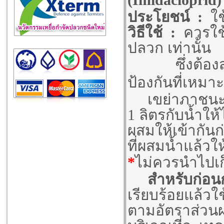
ประโยชน์
:
ใ
วิธีใช้
:
ควรใช
ปลวก เท่านั้น
ซึ่งต้อ
ป้องกันที่เหมา
เขย่าภาชนะ
1 ลิตรกับน้ำให้
ผสมให้เข้ากัน
ที่ผสมน้ำแล้วใ
*
ไม่ควรนำไปเก็
สำหรับก่อน
เรียบร้อยแล้วใ
ตามอัตราส่วนผ