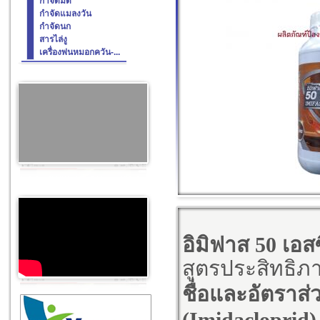
กำจัดมด
กำจัดแมลงวัน
กำจัดนก
สารไล่งู
เครื่องพ่นหมอกควัน-...
อิมิฟาส 50 เอสซ
สูตรประสิทธิภ
ชื่อและอัตราส
(
Imidacloprid
)